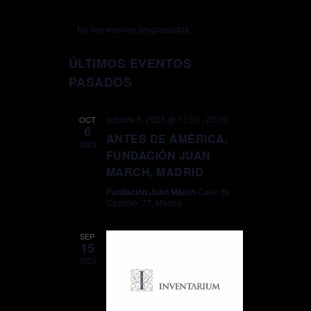
DE
VISTAS
BÚSQUEDA
DE
No hay eventos programados.
Y
EVENTO
VISTAS
ÚLTIMOS EVENTOS
DE
PASADOS
EVENTOS
octubre 6, 2023 @ 13:00
-
23:00
OCT
6
ANTES DE AMÉRICA,
2023
FUNDACIÓN JUAN
MARCH, MADRID
Fundación Juan March
Calle de
Castelló, 77, Madrid
SEP
15
2023