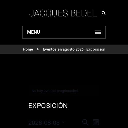
MENU
Home
Eventos en agosto 2026
› Exposición
No hay eventos programados.
EXPOSICIÓN
2026-08-08
NAVEGACIÓN
NAVEGACIÓN
Seleccionar
BUSCAR
MES
DE
fecha.