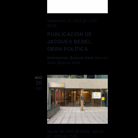
septiembre 15, 2023 @ 11:00
-
20:00
PUBLICACIÓN DE
JACQUES BEDEL.
OBRA POLÍTICA.
Inventarium, Buenos Aires
Buenos
Aires, Buenos Aires
AGO
26
2023
agosto 26, 2023 @ 08:00
-
agosto
27, 2023 @ 17:00