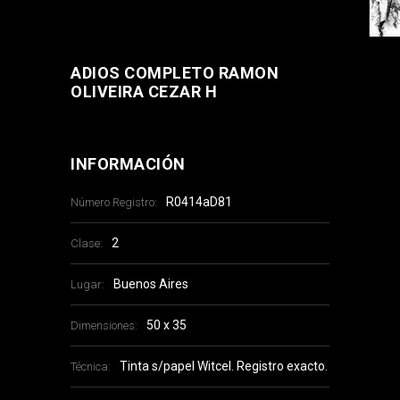
ADIOS COMPLETO RAMON
OLIVEIRA CEZAR H
INFORMACIÓN
R0414aD81
Número Registro:
2
Clase:
Buenos Aires
Lugar:
50 x 35
Dimensiones:
Tinta s/papel Witcel. Registro exacto.
Técnica: