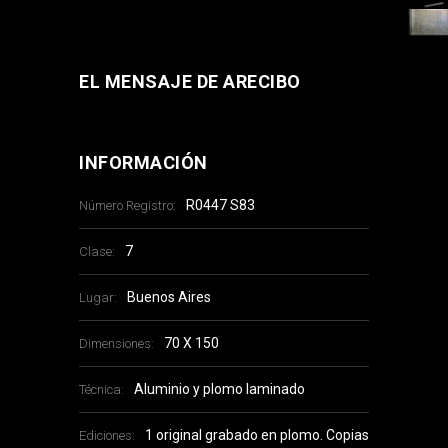
EL MENSAJE DE ARECIBO
INFORMACIÓN
R0447 S83
Número Registro:
7
Clase:
Buenos Aires
Lugar:
70 X 150
Dimensiones:
Aluminio y plomo laminado
Técnica:
1 original grabado en plomo. Copias
Ediciones: