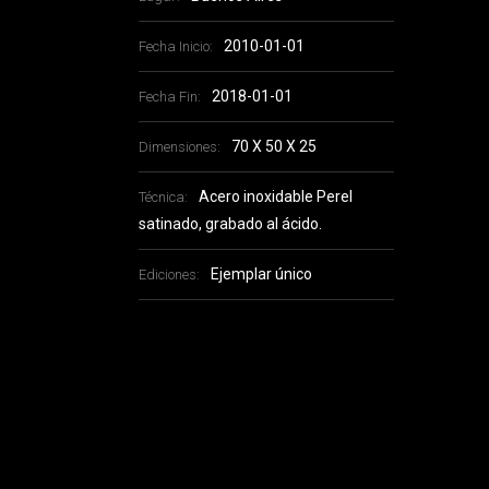
2010-01-01
Fecha Inicio:
2018-01-01
Fecha Fin:
70 X 50 X 25
Dimensiones:
Acero inoxidable Perel
Técnica:
satinado, grabado al ácido.
Ejemplar único
Ediciones: