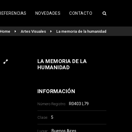
REFERENCIAS
NOVEDADES
CONTACTO
Home
Artes Visuales
La memoria de la humanidad
LA MEMORIA DE LA
HUMANIDAD
INFORMACIÓN
R0403 L79
Número Registro:
5
Clase:
Buenos Aires
Lugar: