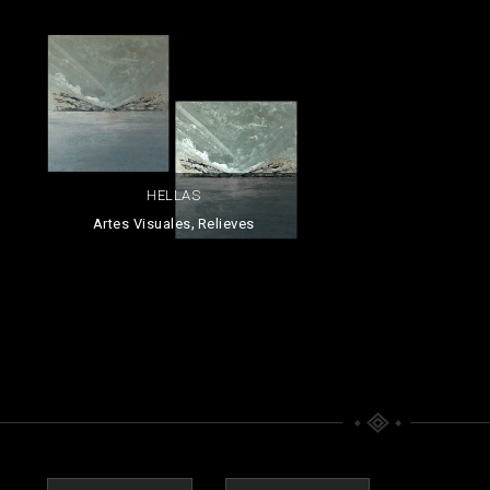
HELLAS
,
Artes Visuales
Relieves