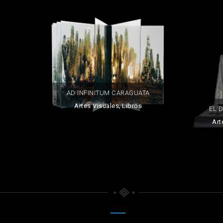
AD INFINITUM CARAGUATA
,
Artes Visuales
Libros
EL 
Art