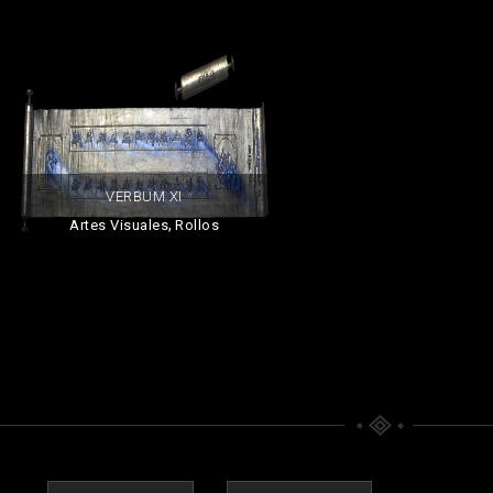
VERBUM XI
,
Artes Visuales
Rollos