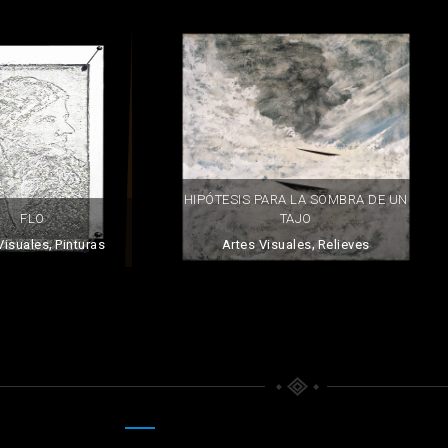
HIPÓTESIS PARA LA SOMBRA DE UN
TAJO
FLO
,
,
Artes Visuales
Relieves
Visuales
Pinturas