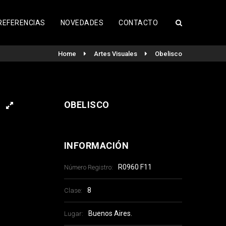
REFERENCIAS
NOVEDADES
CONTACTO
Home
Artes Visuales
Obelisco
OBELISCO
INFORMACIÓN
R0960 F11
Número Registro:
8
Clase:
Buenos Aires.
Lugar: