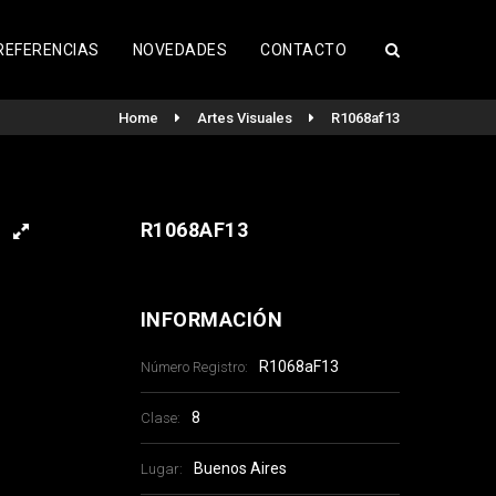
REFERENCIAS
NOVEDADES
CONTACTO
Home
Artes Visuales
R1068af13
R1068AF13
INFORMACIÓN
R1068aF13
Número Registro:
8
Clase:
Buenos Aires
Lugar: