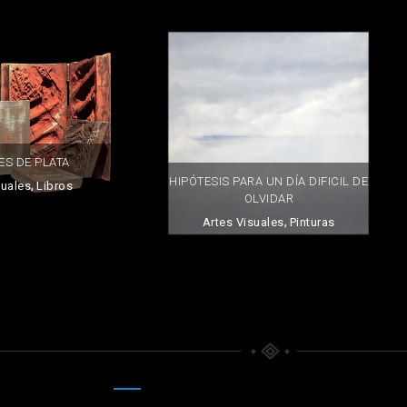
ES DE PLATA
HIPÓTESIS PARA UN DÍA DIFICIL DE
,
suales
Libros
OLVIDAR
,
Artes Visuales
Pinturas