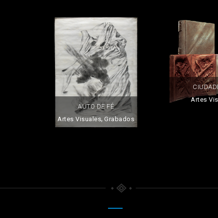
CIUDAD
Artes Vi
AUTO DE FÉ
,
Artes Visuales
Grabados