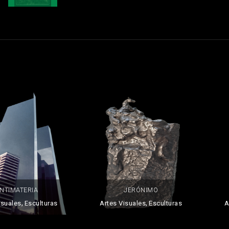
NTIMATERIA
JERÓNIMO
,
,
isuales
Esculturas
Artes Visuales
Esculturas
A