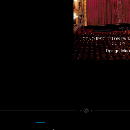
CONCURSO TELON PAR
COLON
Design
,
Mor