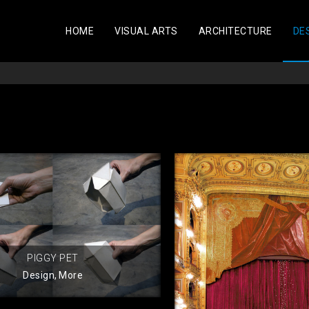
HOME
VISUAL ARTS
ARCHITECTURE
DE
PIGGY PET
Design
,
More