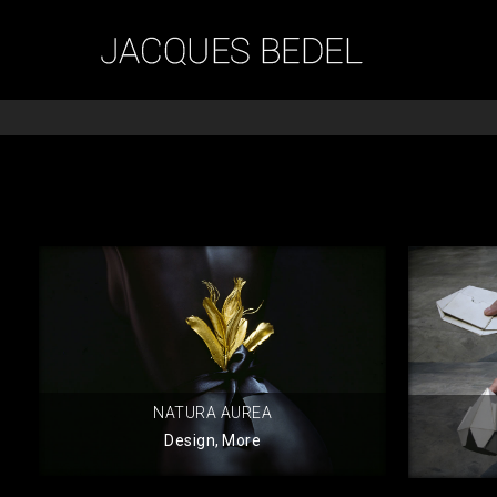
NATURA AUREA
Design
,
More