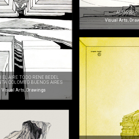
AMARRAS
Visual Arts
,
Dra
O EL AIRE TODO RENE BEDEL
NTA COLOMBO BUENOS AIRES
Visual Arts
,
Drawings