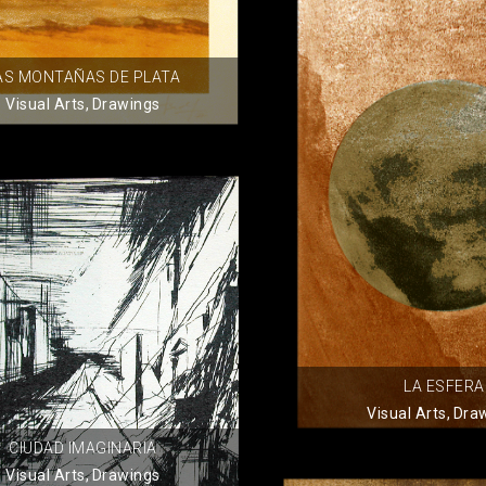
AS MONTAÑAS DE PLATA
Visual Arts
,
Drawings
LA ESFERA
Visual Arts
,
Dra
CIUDAD IMAGINARIA
Visual Arts
,
Drawings