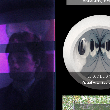
Visual Arts
,
Dra
EL OJO DE DI
Visual Arts
,
Scul