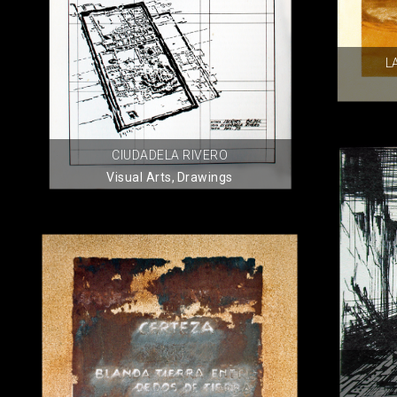
L
CIUDADELA RIVERO
Visual Arts
,
Drawings