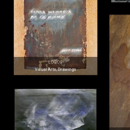
LOGOS
Visual Arts
,
Drawings