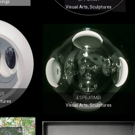
wings
Visual Arts
,
Sculptures
OS
ESPEJISMO
ptures
Visual Arts
,
Sculptures