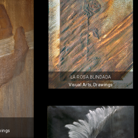
LA ROSA BLINDADA
Visual Arts
,
Drawings
wings