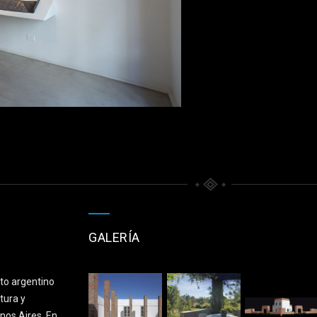
GALERÍA
cto argentino
tura y
nos Aires. En