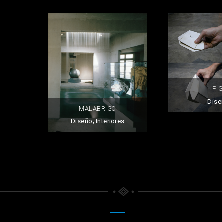
PI
Dise
MALABRIGO
,
Diseño
Interiores