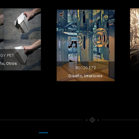
GGY PET
,
ño
Otros
R0120 E72
,
Diseño
Interiores