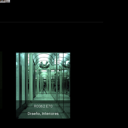
R0062 E70
,
Diseño
Interiores