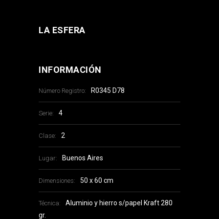
LA ESFERA
INFORMACIÓN
R0345 D78
Número Registro:
4
Serie:
2
Clase:
Buenos Aires
Lugar:
50 x 60 cm
Dimensiones:
Aluminio y hierro s/papel Kraft 280
Técnica:
gr.