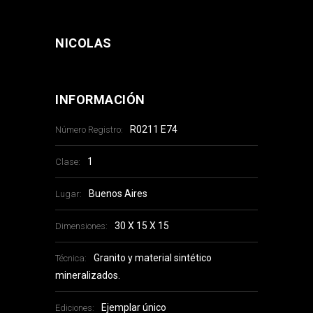
NICOLAS
INFORMACIÓN
R0211 E74
Número Registro:
1
Clase:
Buenos Aires
Lugar:
30 X 15 X 15
Dimensiones:
Granito y material sintético
Técnica:
mineralizados.
Ejemplar único
Ediciones: