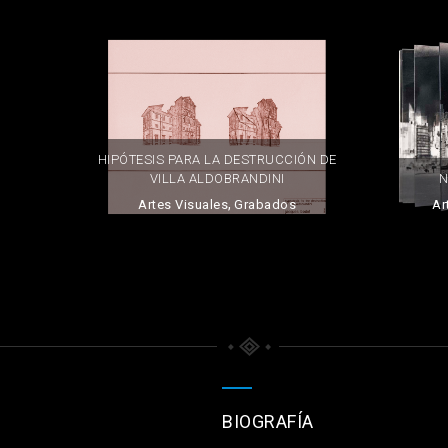
HIPÓTESIS PARA LA DESTRUCCIÓN DE
VILLA ALDOBRANDINI
N
,
Artes Visuales
Grabados
Ar
BIOGRAFÍA