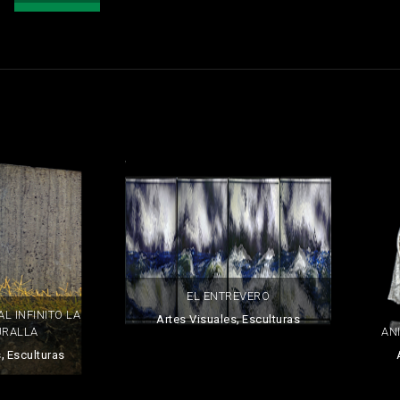
EL ENTREVERO
L INFINITO LA
,
Artes Visuales
Esculturas
URALLA
AN
,
s
Esculturas