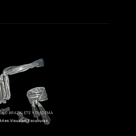
ILLO BRAZALETE Y DIADEMA
,
Artes Visuales
Esculturas