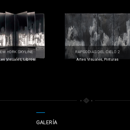
EW YORK SKYLINE
RAPSODIAS DEL CIELO 2
,
,
tes Visuales
Libros
Artes Visuales
Pinturas
GALERÍA