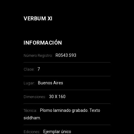
VERBUM XI
INFORMACIÓN
R0543 S93
Número Registro:
7
Clase:
Buenos Aires
Lugar:
30 X 160
Dimensiones:
Plomo laminado grabado. Texto
Técnica:
siddham.
Ejemplar único
Ediciones: