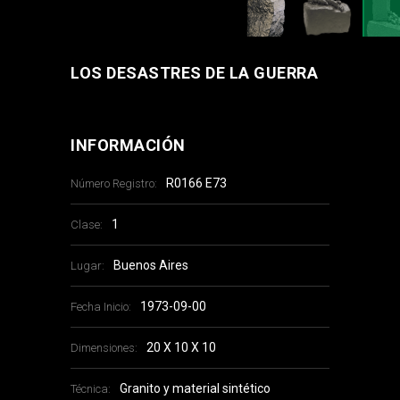
LOS DESASTRES DE LA GUERRA
INFORMACIÓN
R0166 E73
Número Registro:
1
Clase:
Buenos Aires
Lugar:
1973-09-00
Fecha Inicio:
20 X 10 X 10
Dimensiones:
Granito y material sintético
Técnica: