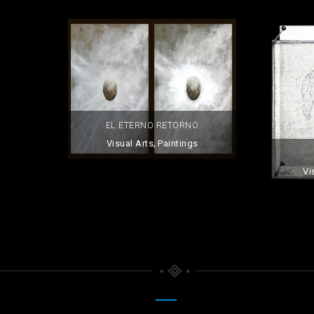
EL ETERNO RETORNO
,
Visual Arts
Paintings
Vi