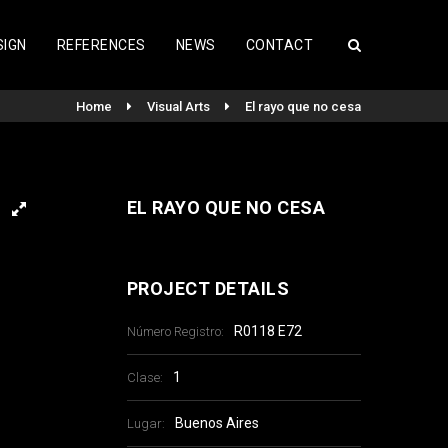
SIGN
REFERENCES
NEWS
CONTACT
Home
Visual Arts
El rayo que no cesa
EL RAYO QUE NO CESA
PROJECT DETAILS
R0118 E72
Número Registro:
1
Clase:
Buenos Aires
Lugar: