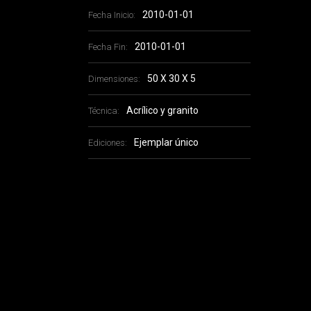
2010-01-01
Fecha Inicio:
2010-01-01
Fecha Fin:
50 X 30 X 5
Dimensiones:
Acrílico y granito
Técnica:
Ejemplar único
Ediciones: