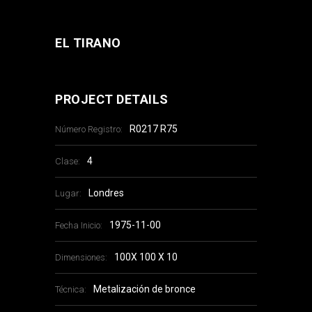
EL TIRANO
PROJECT DETAILS
R0217 R75
Número Registro:
4
Clase:
Londres
Lugar:
1975-11-00
Fecha Inicio:
100X 100 X 10
Dimensiones:
Metalización de bronce
Técnica: