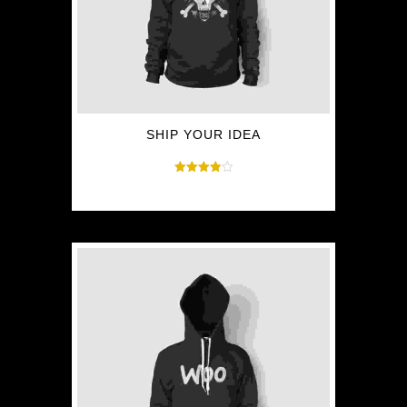
THE
PRODUCT
PAGE
SHIP YOUR IDEA
Rated
$
30.00
$
35.00
4.00
out of 5