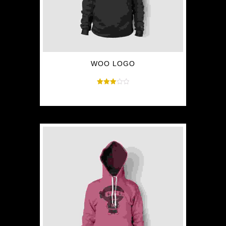
WOO LOGO
Rated
$
35.00
3.00
out of
5