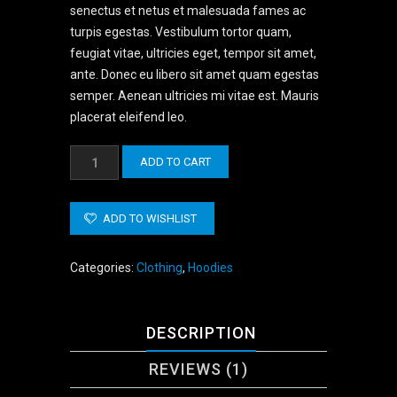
senectus et netus et malesuada fames ac
turpis egestas. Vestibulum tortor quam,
feugiat vitae, ultricies eget, tempor sit amet,
ante. Donec eu libero sit amet quam egestas
semper. Aenean ultricies mi vitae est. Mauris
placerat eleifend leo.
Woo
ADD TO CART
Ninja
quantity
ADD TO WISHLIST
Categories:
Clothing
,
Hoodies
DESCRIPTION
REVIEWS (1)