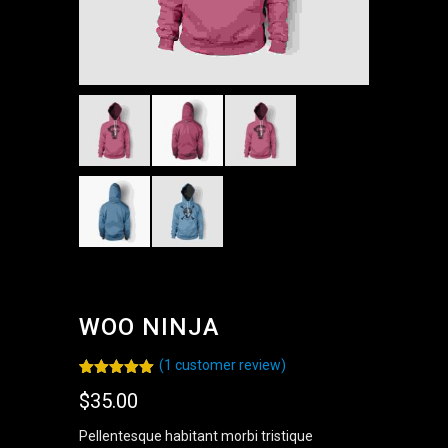
WOO NINJA
(
1
customer review)
Rated
1
5.00
$
35.00
out of 5
based on
customer
Pellentesque habitant morbi tristique
rating