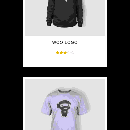
WOO LOGO
Rated
$
35.00
3.00
out of
5