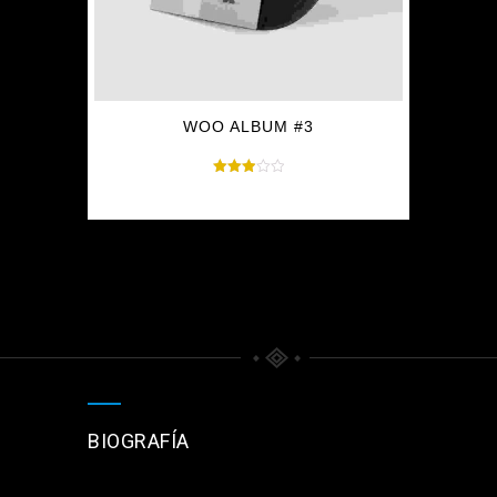
WOO ALBUM #3
Valorado
$
9.00
en
3.00
de 5
BIOGRAFÍA