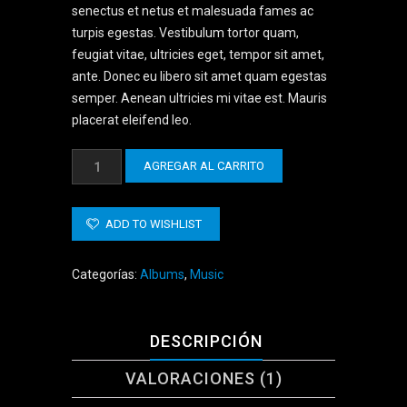
puntuación
senectus et netus et malesuada fames ac
de cliente
turpis egestas. Vestibulum tortor quam,
feugiat vitae, ultricies eget, tempor sit amet,
ante. Donec eu libero sit amet quam egestas
semper. Aenean ultricies mi vitae est. Mauris
placerat eleifend leo.
Woo
AGREGAR AL CARRITO
Album
#2
cantidad
ADD TO WISHLIST
Categorías:
Albums
,
Music
DESCRIPCIÓN
VALORACIONES (1)