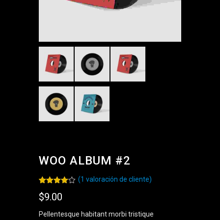
WOO ALBUM #2
(
1
valoración de cliente)
Valorado
1
$
9.00
4.00
sobre 5
basado
Pellentesque habitant morbi tristique
en