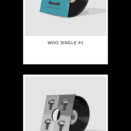
WOO SINGLE #1
$
3.00