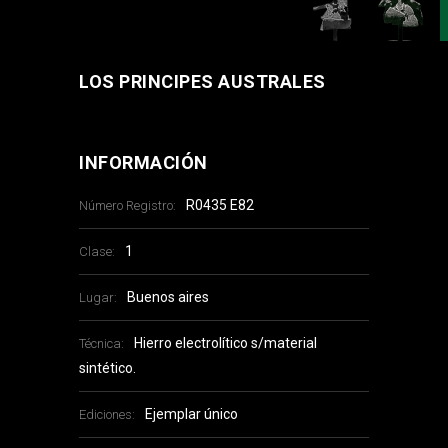
LOS PRINCIPES AUSTRALES
INFORMACIÓN
R0435 E82
Número Registro:
1
Clase:
Buenos aires
Lugar:
Hierro electrolítico s/material
Técnica:
sintético.
Ejemplar único
Ediciones: