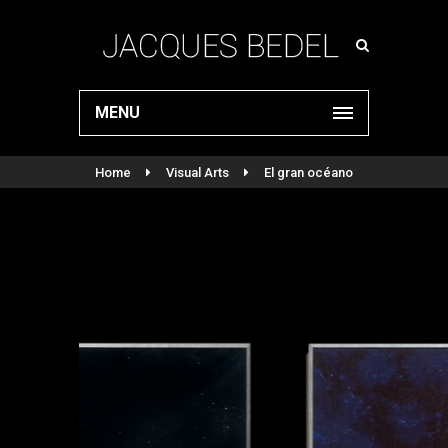
MENU
Home
Visual Arts
El gran océano