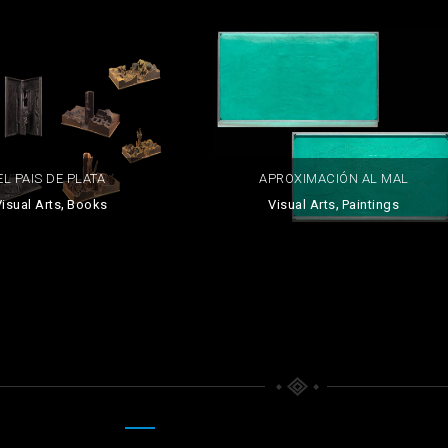
EL PAIS DE PLATA
APROXIMACIÓN AL MAL
,
,
isual Arts
Books
Visual Arts
Paintings