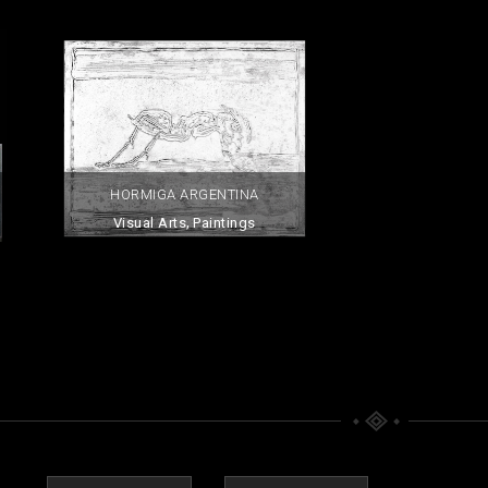
HORMIGA ARGENTINA
,
Visual Arts
Paintings