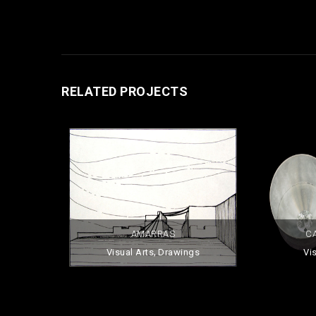
RELATED PROJECTS
AMARRAS
CA
,
Visual Arts
Drawings
Vi