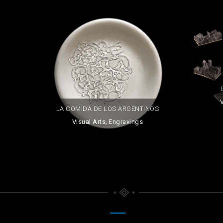
V
LA COMIDA DE LOS ARGENTINOS
,
Visual Arts
Engravings