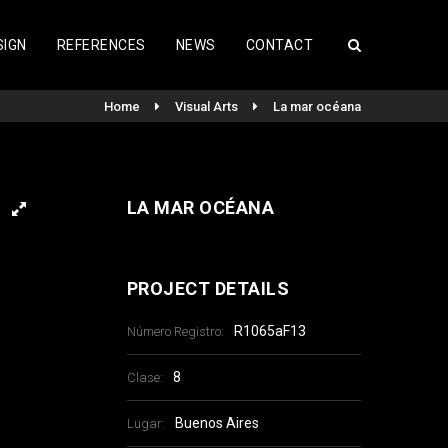
SIGN
REFERENCES
NEWS
CONTACT
Home
Visual Arts
La mar océana
LA MAR OCÉANA
PROJECT DETAILS
R1065aF13
Número Registro:
8
Clase:
Buenos Aires
Lugar: