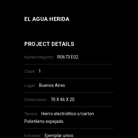
EL AGUA HERIDA
PROJECT DETAILS
R0673 E02
Número Registro:
1
Clase:
Buenos Aires
Lugar:
70 X 46 X 20
Dimensiones:
Hierro electrolítico s/carton.
Técnica:
Polietileno espejado.
Ejemplar unico.
Ediciones: