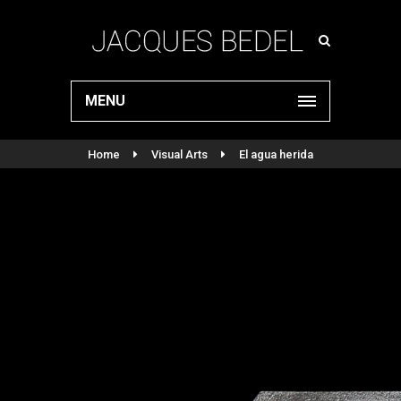
MENU
Home
Visual Arts
El agua herida